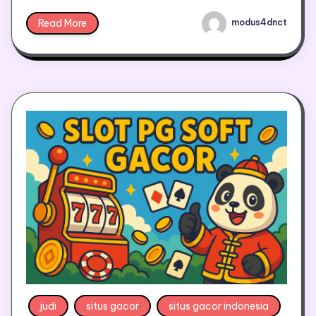
Read More
modus4dnct
judi
situs gacor
situs gacor indonesia