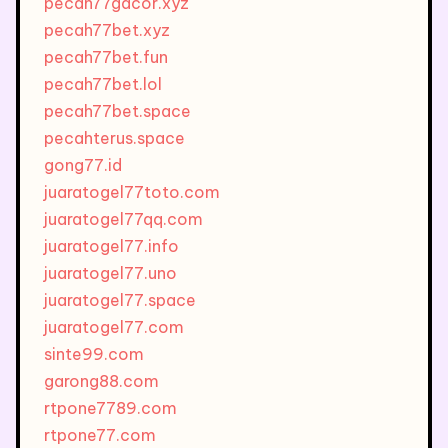
pecah77gacor.xyz
pecah77bet.xyz
pecah77bet.fun
pecah77bet.lol
pecah77bet.space
pecahterus.space
gong77.id
juaratogel77toto.com
juaratogel77qq.com
juaratogel77.info
juaratogel77.uno
juaratogel77.space
juaratogel77.com
sinte99.com
garong88.com
rtpone7789.com
rtpone77.com