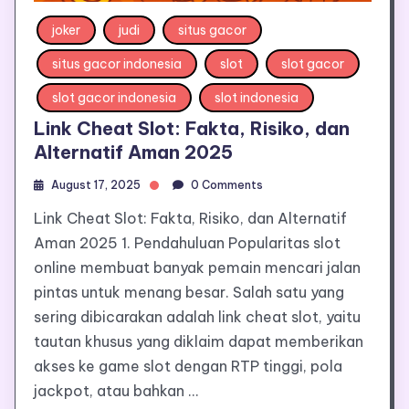
joker
judi
situs gacor
situs gacor indonesia
slot
slot gacor
slot gacor indonesia
slot indonesia
Link Cheat Slot: Fakta, Risiko, dan
Alternatif Aman 2025
August 17, 2025
0 Comments
Link Cheat Slot: Fakta, Risiko, dan Alternatif
Aman 2025 1. Pendahuluan Popularitas slot
online membuat banyak pemain mencari jalan
pintas untuk menang besar. Salah satu yang
sering dibicarakan adalah link cheat slot, yaitu
tautan khusus yang diklaim dapat memberikan
akses ke game slot dengan RTP tinggi, pola
jackpot, atau bahkan …