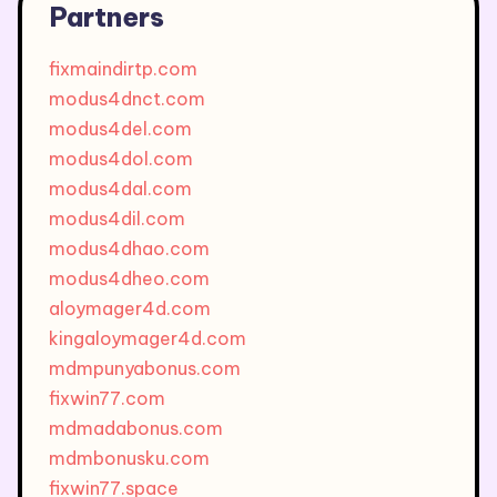
Partners
fixmaindirtp.com
modus4dnct.com
modus4del.com
modus4dol.com
modus4dal.com
modus4dil.com
modus4dhao.com
modus4dheo.com
aloymager4d.com
kingaloymager4d.com
mdmpunyabonus.com
fixwin77.com
mdmadabonus.com
mdmbonusku.com
fixwin77.space