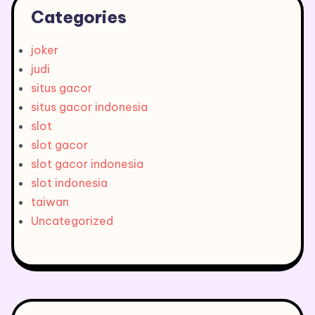
Categories
joker
judi
situs gacor
situs gacor indonesia
slot
slot gacor
slot gacor indonesia
slot indonesia
taiwan
Uncategorized