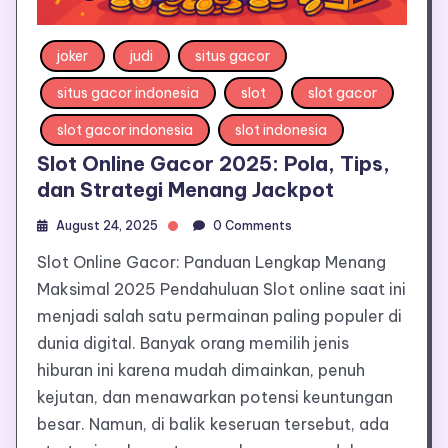
joker
judi
situs gacor
situs gacor indonesia
slot
slot gacor
slot gacor indonesia
slot indonesia
Slot Online Gacor 2025: Pola, Tips,
dan Strategi Menang Jackpot
August 24, 2025
0 Comments
Slot Online Gacor: Panduan Lengkap Menang
Maksimal 2025 Pendahuluan Slot online saat ini
menjadi salah satu permainan paling populer di
dunia digital. Banyak orang memilih jenis
hiburan ini karena mudah dimainkan, penuh
kejutan, dan menawarkan potensi keuntungan
besar. Namun, di balik keseruan tersebut, ada