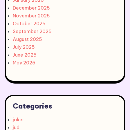
January 2026
December 2025
November 2025
October 2025
September 2025
August 2025
July 2025
June 2025
May 2025
Categories
joker
judi