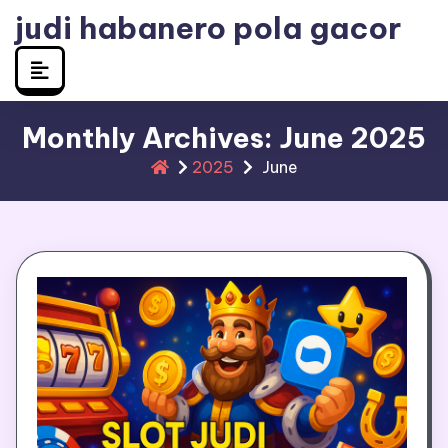
Skip
judi habanero pola gacor
to
content
Monthly Archives: June 2025
2025
June