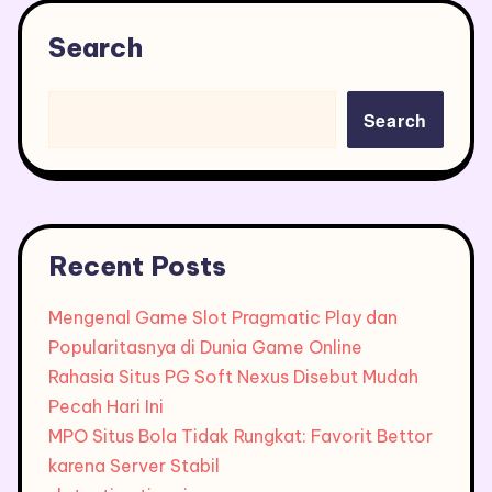
Search
Search
Recent Posts
Mengenal Game Slot Pragmatic Play dan
Popularitasnya di Dunia Game Online
Rahasia Situs PG Soft Nexus Disebut Mudah
Pecah Hari Ini
MPO Situs Bola Tidak Rungkat: Favorit Bettor
karena Server Stabil