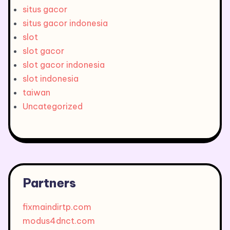
situs gacor
situs gacor indonesia
slot
slot gacor
slot gacor indonesia
slot indonesia
taiwan
Uncategorized
Partners
fixmaindirtp.com
modus4dnct.com