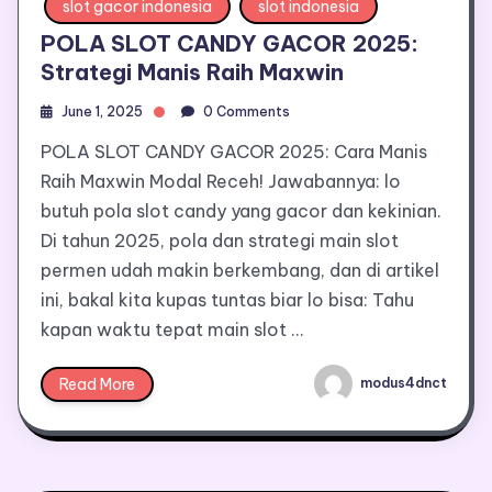
slot gacor indonesia
slot indonesia
POLA SLOT CANDY GACOR 2025:
Strategi Manis Raih Maxwin
June 1, 2025
0 Comments
POLA SLOT CANDY GACOR 2025: Cara Manis
Raih Maxwin Modal Receh! Jawabannya: lo
butuh pola slot candy yang gacor dan kekinian.
Di tahun 2025, pola dan strategi main slot
permen udah makin berkembang, dan di artikel
ini, bakal kita kupas tuntas biar lo bisa: Tahu
kapan waktu tepat main slot …
Read More
modus4dnct