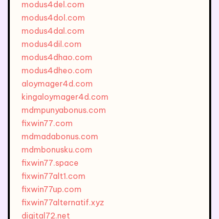
modus4del.com
modus4dol.com
modus4dal.com
modus4dil.com
modus4dhao.com
modus4dheo.com
aloymager4d.com
kingaloymager4d.com
mdmpunyabonus.com
fixwin77.com
mdmadabonus.com
mdmbonusku.com
fixwin77.space
fixwin77alt1.com
fixwin77up.com
fixwin77alternatif.xyz
digital72.net