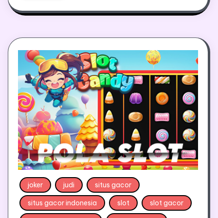
joker
judi
situs gacor
situs gacor indonesia
slot
slot gacor