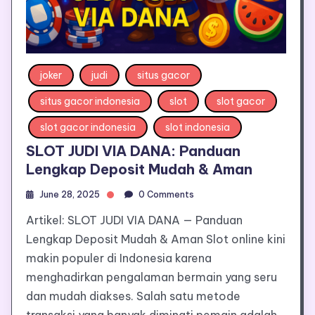
joker
judi
situs gacor
situs gacor indonesia
slot
slot gacor
slot gacor indonesia
slot indonesia
SLOT JUDI VIA DANA: Panduan
Lengkap Deposit Mudah & Aman
June 28, 2025
0 Comments
Artikel: SLOT JUDI VIA DANA — Panduan
Lengkap Deposit Mudah & Aman Slot online kini
makin populer di Indonesia karena
menghadirkan pengalaman bermain yang seru
dan mudah diakses. Salah satu metode
transaksi yang banyak diminati pemain adalah