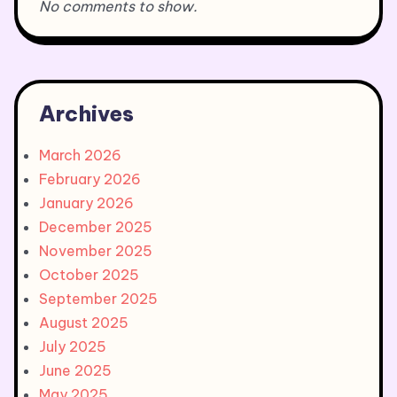
No comments to show.
Archives
March 2026
February 2026
January 2026
December 2025
November 2025
October 2025
September 2025
August 2025
July 2025
June 2025
May 2025