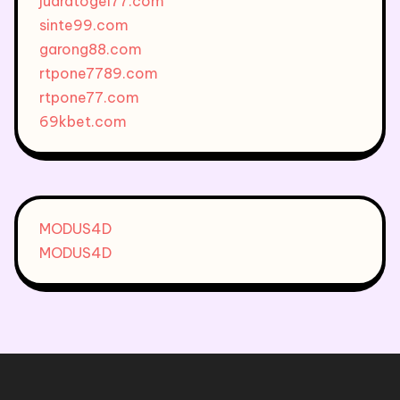
juaratogel77.com
sinte99.com
garong88.com
rtpone7789.com
rtpone77.com
69kbet.com
MODUS4D
MODUS4D