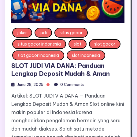
joker
judi
situs gacor
situs gacor indonesia
slot
slot gacor
slot gacor indonesia
slot indonesia
SLOT JUDI VIA DANA: Panduan
Lengkap Deposit Mudah & Aman
June 28, 2025
0 Comments
Artikel: SLOT JUDI VIA DANA — Panduan
Lengkap Deposit Mudah & Aman Slot online kini
makin populer di Indonesia karena
menghadirkan pengalaman bermain yang seru
dan mudah diakses. Salah satu metode
transaksi yang banyak diminati pemain adalah