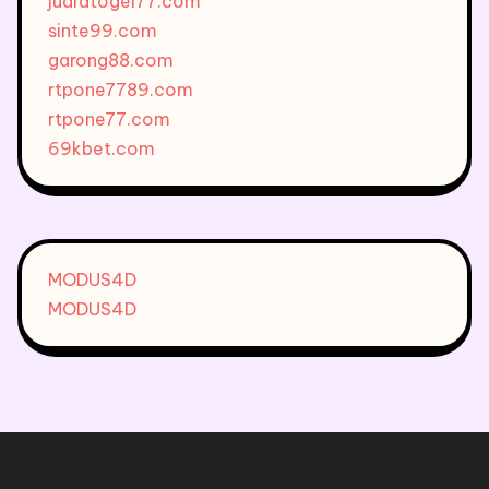
juaratogel77.com
sinte99.com
garong88.com
rtpone7789.com
rtpone77.com
69kbet.com
MODUS4D
MODUS4D