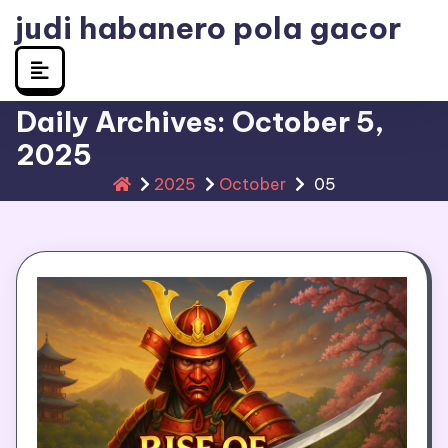
Skip
judi habanero pola gacor
to
content
Daily Archives: October 5,
2025
2025
October
05