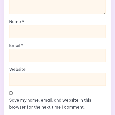
Name
*
Email
*
Website
Save my name, email, and website in this
browser for the next time I comment.