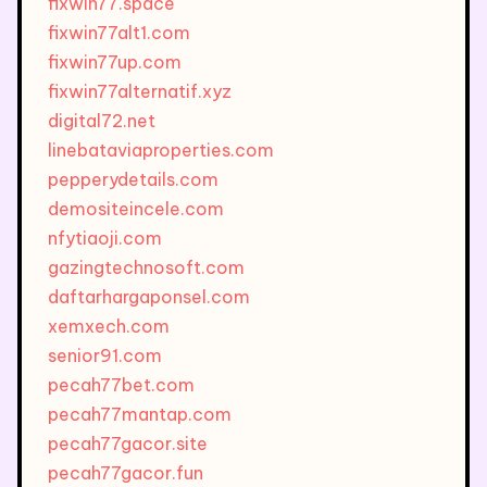
fixwin77.space
fixwin77alt1.com
fixwin77up.com
fixwin77alternatif.xyz
digital72.net
linebataviaproperties.com
pepperydetails.com
demositeincele.com
nfytiaoji.com
gazingtechnosoft.com
daftarhargaponsel.com
xemxech.com
senior91.com
pecah77bet.com
pecah77mantap.com
pecah77gacor.site
pecah77gacor.fun