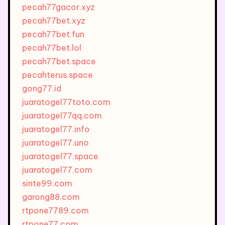
pecah77gacor.xyz
pecah77bet.xyz
pecah77bet.fun
pecah77bet.lol
pecah77bet.space
pecahterus.space
gong77.id
juaratogel77toto.com
juaratogel77qq.com
juaratogel77.info
juaratogel77.uno
juaratogel77.space
juaratogel77.com
sinte99.com
garong88.com
rtpone7789.com
rtpone77.com