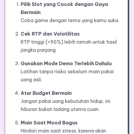
Pilih Slot yang Cocok dengan Gaya
Bermain
Coba game dengan tema yang kamu suka.
Cek RTP dan Volatilitas
RTP tinggi (>95%) lebih ramah untuk hasil
jangka panjang.
Gunakan Mode Demo Terlebih Dahulu
Latihan tanpa risiko sebelum main pakai
uang asli.
Atur Budget Bermain
Jangan pakai uang kebutuhan hidup, ini
hiburan bukan ladang utama cuan.
Main Saat Mood Bagus
Hindari main saat stress, karena akan