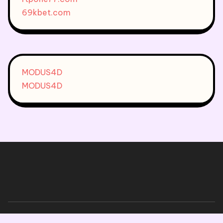
69kbet.com
MODUS4D
MODUS4D