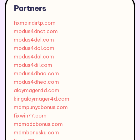
Partners
fixmaindirtp.com
modus4dnct.com
modus4del.com
modus4dol.com
modus4dal.com
modus4dil.com
modus4dhao.com
modus4dheo.com
aloymager4d.com
kingaloymager4d.com
mdmpunyabonus.com
fixwin77.com
mdmadabonus.com
mdmbonusku.com