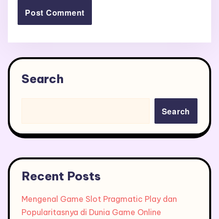
Search
Search
Recent Posts
Mengenal Game Slot Pragmatic Play dan
Popularitasnya di Dunia Game Online